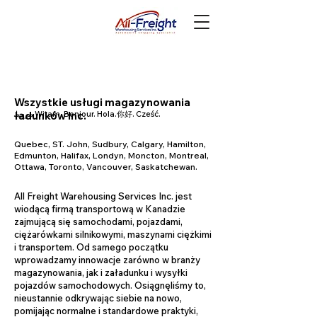
Wszystkie usługi magazynowania
ładunków Inc.
.مرحبا Witam. Bonjour. Hola.你好. Cześć.
Quebec, ST. John, Sudbury, Calgary, Hamilton,
Edmunton, Halifax, Londyn, Moncton, Montreal,
Ottawa, Toronto, Vancouver, Saskatchewan.
All Freight Warehousing Services Inc. jest
wiodącą firmą transportową w Kanadzie
zajmującą się samochodami, pojazdami,
ciężarówkami silnikowymi, maszynami ciężkimi
i transportem. Od samego początku
wprowadzamy innowacje zarówno w branży
magazynowania, jak i załadunku i wysyłki
pojazdów samochodowych. Osiągnęliśmy to,
nieustannie odkrywając siebie na nowo,
pomijając normalne i standardowe praktyki,