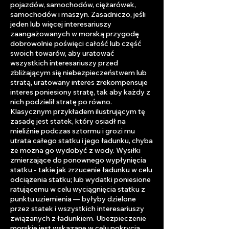
pojazdów, samochodów, ciężarówek,
samochodów i maszyn. Zasadniczo, jeśli
jeden lub więcej interesariuszy
zaangażowanych w morską przygodę
dobrowolnie poświęci całość lub część
swoich towarów, aby uratować
wszystkich interesariuszy przed
zbliżającym się niebezpieczeństwem lub
stratą, uratowany interes zrekompensuje
interes poniesiony stratę, tak aby każdy z
nich podzielił stratę po równo.
Klasycznym przykładem ilustrującym tę
zasadę jest statek, który osiadł na
mieliźnie podczas sztormu i grozi mu
utrata całego statku i jego ładunku, chyba
że można go wydobyć z wody. Wysiłki
zmierzające do ponownego wypłynięcia
statku - takie jak zrzucenie ładunku w celu
odciążenia statku; lub wydatki poniesione
ratującemu w celu wyciągnięcia statku z
punktu uziemienia — byłyby dzielone
przez statek i wszystkich interesariuszy
związanych z ładunkiem. Ubezpieczenie
morskie jest wskazane w celu pokrycia